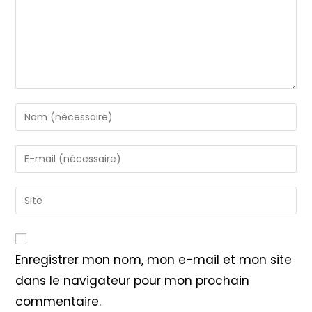
Enter
your
name
Enter
or
your
username
email
Saisir
to
address
l’URL
comment
to
de
comment
votre
Enregistrer mon nom, mon e-mail et mon site
site
dans le navigateur pour mon prochain
(facultatif)
commentaire.