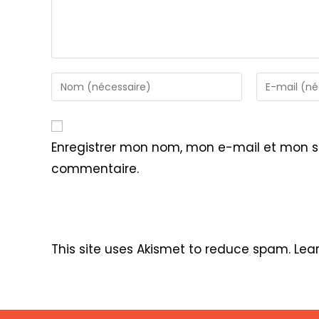
Enter
Enter
your
your
name
email
or
address
Enregistrer mon nom, mon e-mail et mon s
username
to
commentaire.
to
comment
comment
This site uses Akismet to reduce spam.
Lea