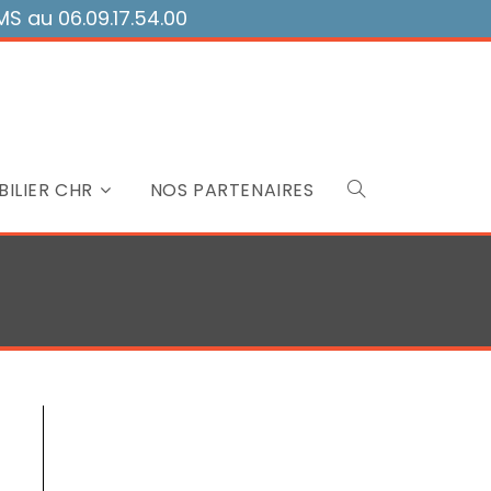
 au 06.09.17.54.00
ILIER CHR
NOS PARTENAIRES
Toggle
website
search