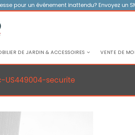
sse pour un événement inattendu? Envoyez un SMS
BILIER DE JARDIN & ACCESSOIRES
VENTE DE MOB
nc-US449004-securite