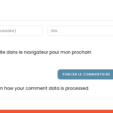
Saisir
l’URL
de
votre
ite dans le navigateur pour mon prochain
site
(facultatif)
rn how your comment data is processed
.