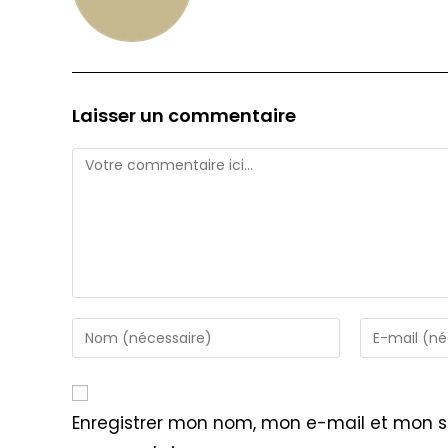
Laisser un commentaire
Comment
Enter
Enter
your
your
name
email
or
address
Enregistrer mon nom, mon e-mail et mon s
username
to