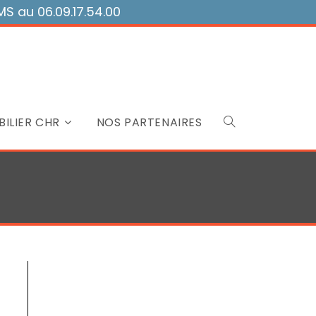
 au 06.09.17.54.00
ILIER CHR
NOS PARTENAIRES
Toggle
website
search