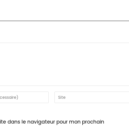
Saisir
l’URL
de
votre
ite dans le navigateur pour mon prochain
site