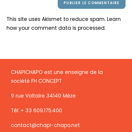
This site uses Akismet to reduce spam.
Learn
how your comment data is processed
.
CHAPICHAPO est une enseigne de la
société FH CONCEPT
9 rue Voltaire 34140 Mèze
Tél: + 33 609.175.400
contact@chapi-chapo.net