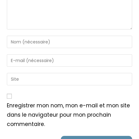
Enter
your
name
Enter
or
your
username
email
Saisir
to
address
l’URL
comment
to
de
comment
votre
Enregistrer mon nom, mon e-mail et mon site
site
dans le navigateur pour mon prochain
(facultatif)
commentaire.