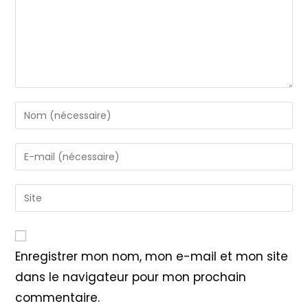
Enter
your
name
Enter
or
your
username
email
Saisir
to
address
l’URL
comment
to
de
comment
votre
Enregistrer mon nom, mon e-mail et mon site
site
dans le navigateur pour mon prochain
(facultatif)
commentaire.