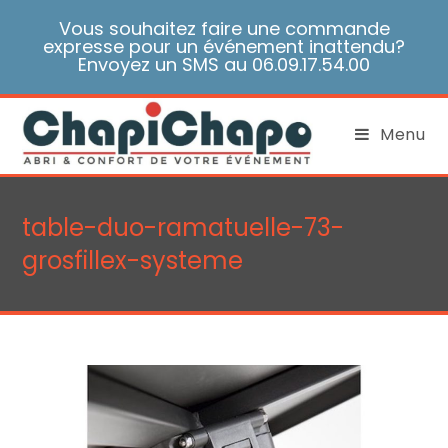
Skip
Vous souhaitez faire une commande
to
expresse pour un événement inattendu?
content
Envoyez un SMS au 06.09.17.54.00
Menu
table-duo-ramatuelle-73-
grosfillex-systeme