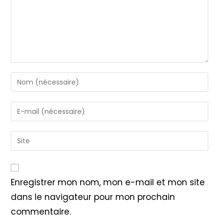
Enter
your
name
Enter
or
your
username
email
Saisir
to
address
l’URL
comment
to
de
comment
votre
Enregistrer mon nom, mon e-mail et mon site
site
dans le navigateur pour mon prochain
(facultatif)
commentaire.