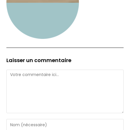
Laisser un commentaire
Comment
Enter
your