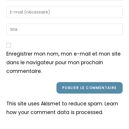
name
Enter
or
your
username
email
Saisir
to
address
l’URL
comment
to
de
comment
votre
Enregistrer mon nom, mon e-mail et mon site
site
dans le navigateur pour mon prochain
(facultatif)
commentaire.
This site uses Akismet to reduce spam.
Learn
how your comment data is processed
.