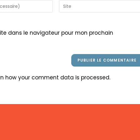
Saisir
l’URL
de
votre
ite dans le navigateur pour mon prochain
site
(facultatif)
rn how your comment data is processed
.