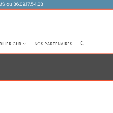
 au 06.09.17.54.00
ILIER CHR
NOS PARTENAIRES
Toggle
website
search