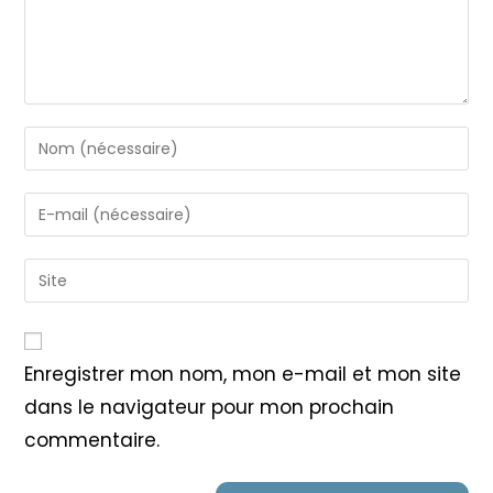
Enter
your
name
Enter
or
your
username
email
Saisir
to
address
l’URL
comment
to
de
comment
votre
Enregistrer mon nom, mon e-mail et mon site
site
dans le navigateur pour mon prochain
(facultatif)
commentaire.