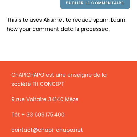
This site uses Akismet to reduce spam.
Learn
how your comment data is processed
.
CHAPICHAPO est une enseigne de la
société FH CONCEPT
9 rue Voltaire 34140 Mèze
Tél: + 33 609.175.400
contact@chapi-chapo.net