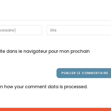
Saisir
l’URL
de
votre
ite dans le navigateur pour mon prochain
site
(facultatif)
rn how your comment data is processed
.