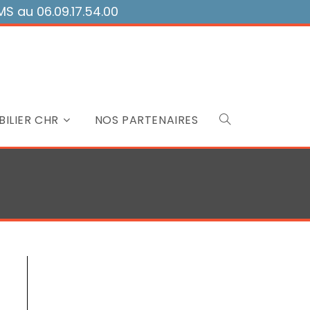
 au 06.09.17.54.00
ILIER CHR
NOS PARTENAIRES
Toggle
website
search