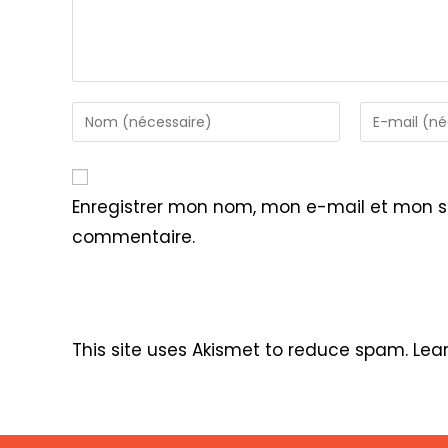
Enter
Enter
your
your
name
email
or
address
Enregistrer mon nom, mon e-mail et mon s
username
to
commentaire.
to
comment
comment
This site uses Akismet to reduce spam.
Lea