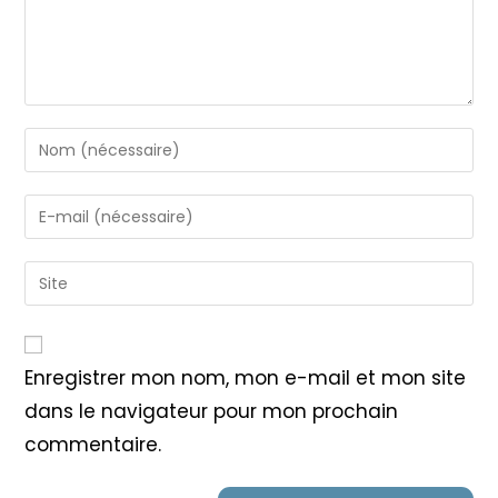
Enter
your
name
Enter
or
your
username
email
Saisir
to
address
l’URL
comment
to
de
comment
votre
Enregistrer mon nom, mon e-mail et mon site
site
dans le navigateur pour mon prochain
(facultatif)
commentaire.