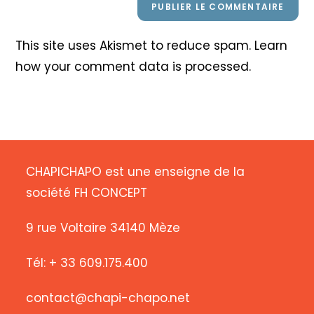
This site uses Akismet to reduce spam.
Learn
how your comment data is processed
.
CHAPICHAPO est une enseigne de la
société FH CONCEPT
9 rue Voltaire 34140 Mèze
Tél: + 33 609.175.400
contact@chapi-chapo.net