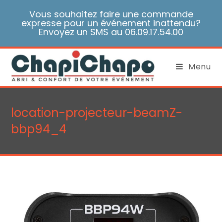
Skip
Vous souhaitez faire une commande
to
expresse pour un événement inattendu?
content
Envoyez un SMS au 06.09.17.54.00
Menu
location-projecteur-beamZ-
bbp94_4