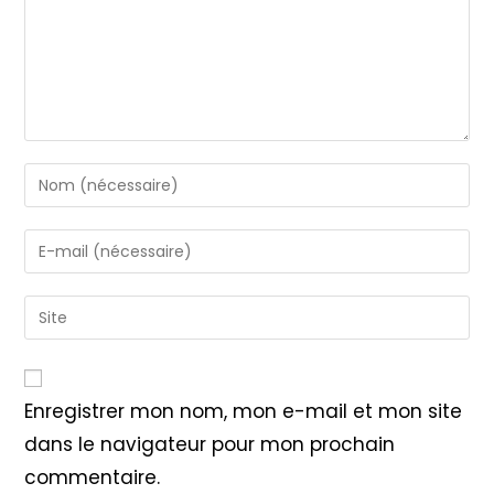
Enter
your
name
Enter
or
your
username
email
Saisir
to
address
l’URL
comment
to
de
comment
votre
Enregistrer mon nom, mon e-mail et mon site
site
dans le navigateur pour mon prochain
(facultatif)
commentaire.