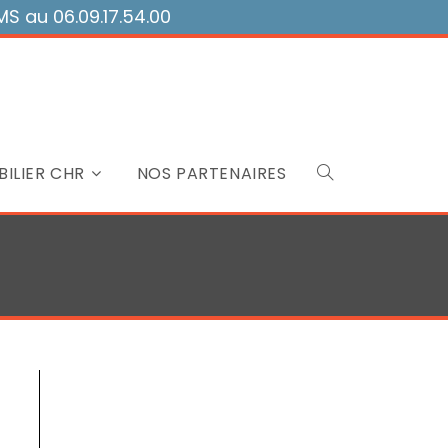
 au 06.09.17.54.00
ILIER CHR
NOS PARTENAIRES
Toggle
website
search