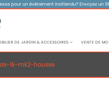
sse pour un événement inattendu? Envoyez un SMS
BILIER DE JARDIN & ACCESSOIRES
VENTE DE MOB
pas-1k-mk2-housse