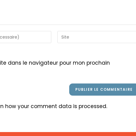
Saisir
l’URL
de
votre
ite dans le navigateur pour mon prochain
site
(facultatif)
rn how your comment data is processed
.