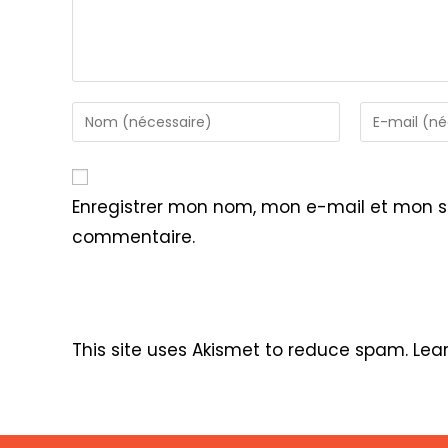
Enter
Enter
your
your
name
email
or
address
Enregistrer mon nom, mon e-mail et mon s
username
to
commentaire.
to
comment
comment
This site uses Akismet to reduce spam.
Lea