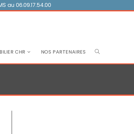
 au 06.09.17.54.00
ILIER CHR
NOS PARTENAIRES
Toggle
website
search