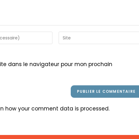
Saisir
l’URL
de
votre
ite dans le navigateur pour mon prochain
site
(facultatif)
rn how your comment data is processed
.