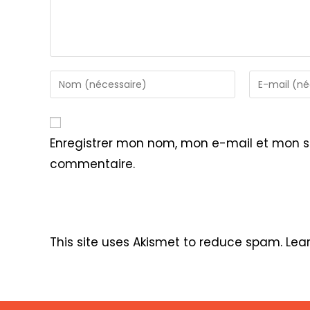
Enter
Enter
your
your
name
email
or
address
Enregistrer mon nom, mon e-mail et mon s
username
to
commentaire.
to
comment
comment
This site uses Akismet to reduce spam.
Lea