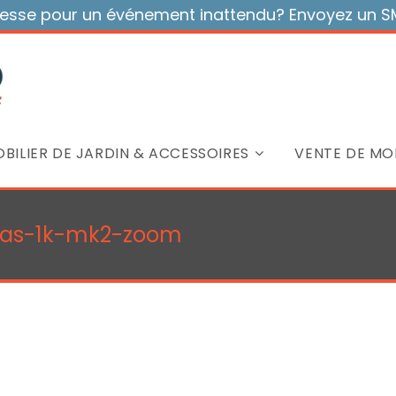
sse pour un événement inattendu? Envoyez un SMS
BILIER DE JARDIN & ACCESSOIRES
VENTE DE MOB
pas-1k-mk2-zoom