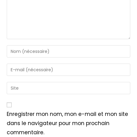
Enter
your
name
Enter
or
your
username
email
Saisir
to
address
l’URL
comment
to
de
comment
votre
Enregistrer mon nom, mon e-mail et mon site
site
dans le navigateur pour mon prochain
(facultatif)
commentaire.