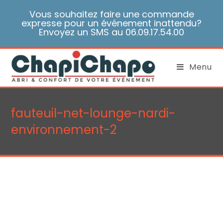
Skip
Vous souhaitez faire une commande
to
expresse pour un événement inattendu?
content
Envoyez un SMS au 06.09.17.54.00
Menu
fauteuil-net-lounge-nardi-
environnement-2