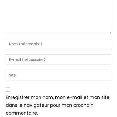
Enter
your
name
Enter
or
your
username
email
Saisir
to
address
l’URL
comment
to
de
comment
votre
Enregistrer mon nom, mon e-mail et mon site
site
dans le navigateur pour mon prochain
(facultatif)
commentaire.