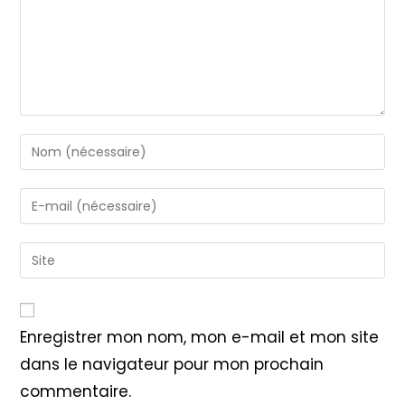
Enter
your
name
Enter
or
your
username
email
Saisir
to
address
l’URL
comment
to
de
comment
votre
Enregistrer mon nom, mon e-mail et mon site
site
dans le navigateur pour mon prochain
(facultatif)
commentaire.