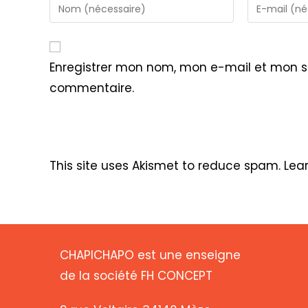
Enter
Enter
your
your
name
email
or
address
Enregistrer mon nom, mon e-mail et mon s
username
to
commentaire.
to
comment
comment
This site uses Akismet to reduce spam.
Lea
CHAPICHAPO est une enseigne
de la société FH CONCEPT