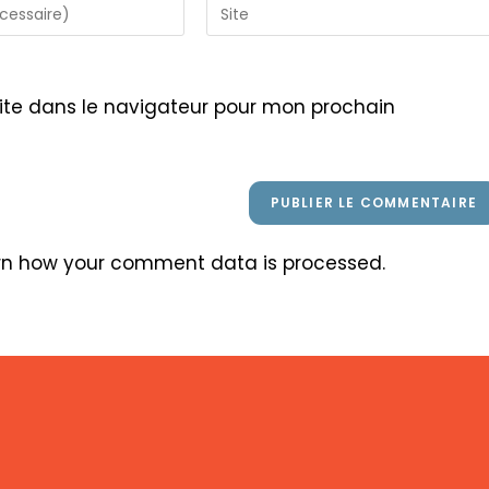
Saisir
l’URL
de
votre
ite dans le navigateur pour mon prochain
site
(facultatif)
rn how your comment data is processed
.