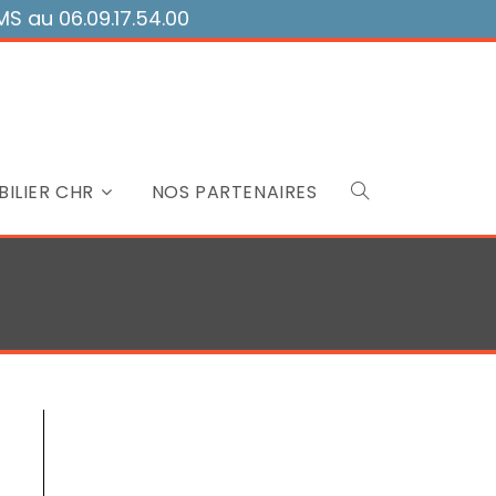
 au 06.09.17.54.00
ILIER CHR
NOS PARTENAIRES
Toggle
website
search