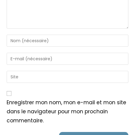
Enter
your
name
Enter
or
your
username
email
Saisir
to
address
l’URL
comment
to
de
comment
votre
Enregistrer mon nom, mon e-mail et mon site
site
dans le navigateur pour mon prochain
(facultatif)
commentaire.