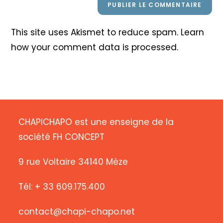
This site uses Akismet to reduce spam.
Learn
how your comment data is processed
.
CHAPICHAPO est une enseigne de la
société FH CONCEPT
9 rue Voltaire 34140 Mèze
Tél: + 33 609.175.400
contact@chapi-chapo.net