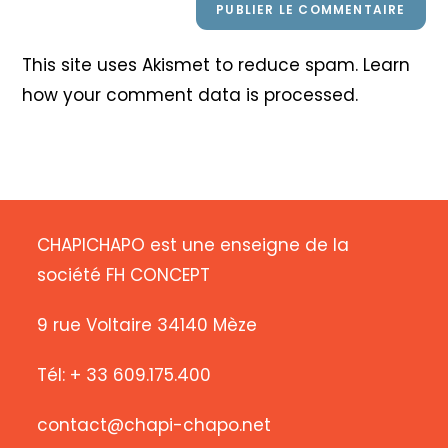
This site uses Akismet to reduce spam.
Learn
how your comment data is processed
.
CHAPICHAPO est une enseigne de la
société FH CONCEPT
9 rue Voltaire 34140 Mèze
Tél: + 33 609.175.400
contact@chapi-chapo.net