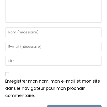
Enter
your
name
Enter
or
your
username
email
Saisir
to
address
l’URL
comment
to
de
comment
votre
Enregistrer mon nom, mon e-mail et mon site
site
dans le navigateur pour mon prochain
(facultatif)
commentaire.