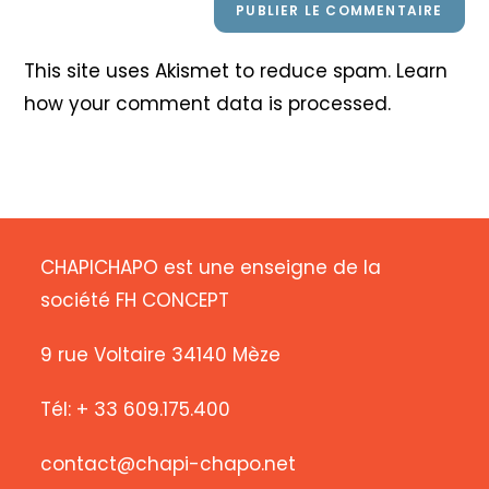
This site uses Akismet to reduce spam.
Learn
how your comment data is processed
.
CHAPICHAPO est une enseigne de la
société FH CONCEPT
9 rue Voltaire 34140 Mèze
Tél: + 33 609.175.400
contact@chapi-chapo.net