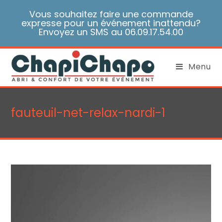
Skip
Vous souhaitez faire une commande
to
expresse pour un événement inattendu?
content
Envoyez un SMS au 06.09.17.54.00
Menu
fauteuil-net-relax-nardi-1