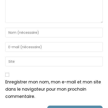
Enter
your
name
Enter
or
your
username
email
Saisir
to
address
l’URL
comment
to
de
comment
votre
Enregistrer mon nom, mon e-mail et mon site
site
dans le navigateur pour mon prochain
(facultatif)
commentaire.