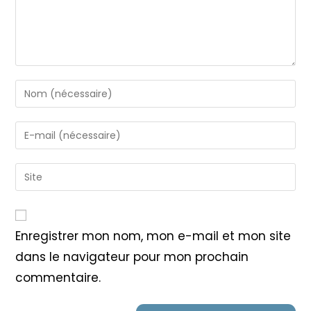
Enter
your
name
Enter
or
your
username
email
Saisir
to
address
l’URL
comment
to
de
comment
votre
Enregistrer mon nom, mon e-mail et mon site
site
dans le navigateur pour mon prochain
(facultatif)
commentaire.