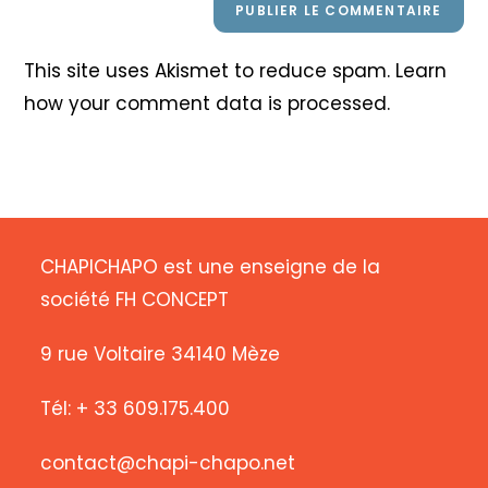
This site uses Akismet to reduce spam.
Learn
how your comment data is processed
.
CHAPICHAPO est une enseigne de la
société FH CONCEPT
9 rue Voltaire 34140 Mèze
Tél: + 33 609.175.400
contact@chapi-chapo.net