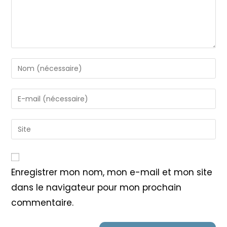
Enter
your
name
Enter
or
your
username
email
Saisir
to
address
l’URL
comment
to
de
comment
votre
Enregistrer mon nom, mon e-mail et mon site
site
dans le navigateur pour mon prochain
(facultatif)
commentaire.