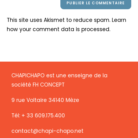
This site uses Akismet to reduce spam.
Learn
how your comment data is processed
.
CHAPICHAPO est une enseigne de la
société FH CONCEPT
9 rue Voltaire 34140 Mèze
Tél: + 33 609.175.400
contact@chapi-chapo.net