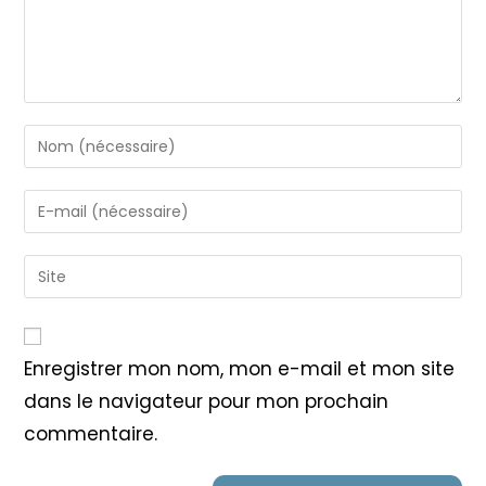
Enter
your
name
Enter
or
your
username
email
Saisir
to
address
l’URL
comment
to
de
comment
votre
Enregistrer mon nom, mon e-mail et mon site
site
dans le navigateur pour mon prochain
(facultatif)
commentaire.