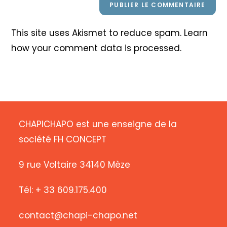
This site uses Akismet to reduce spam.
Learn
how your comment data is processed
.
CHAPICHAPO est une enseigne de la
société FH CONCEPT
9 rue Voltaire 34140 Mèze
Tél: + 33 609.175.400
contact@chapi-chapo.net