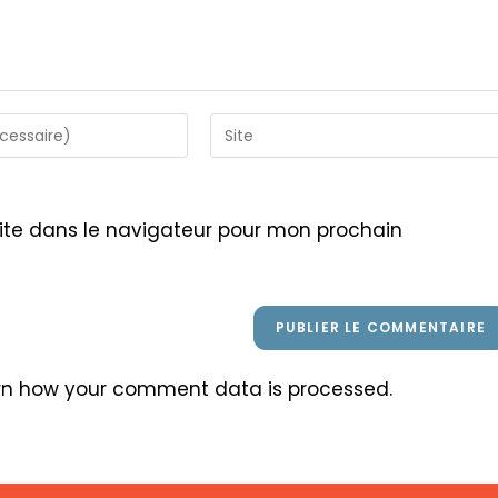
Saisir
l’URL
de
votre
ite dans le navigateur pour mon prochain
site
(facultatif)
rn how your comment data is processed
.