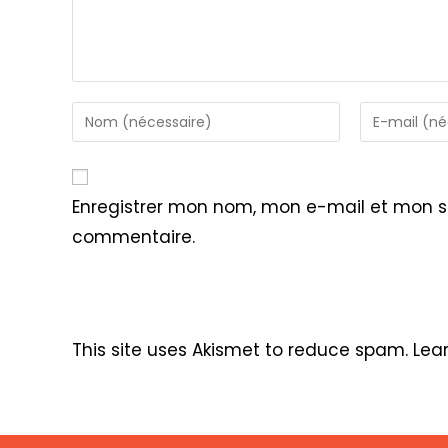
Enter
Enter
your
your
name
email
or
address
Enregistrer mon nom, mon e-mail et mon s
username
to
commentaire.
to
comment
comment
This site uses Akismet to reduce spam.
Lea