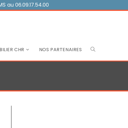
 au 06.09.17.54.00
ILIER CHR
NOS PARTENAIRES
Toggle
website
search