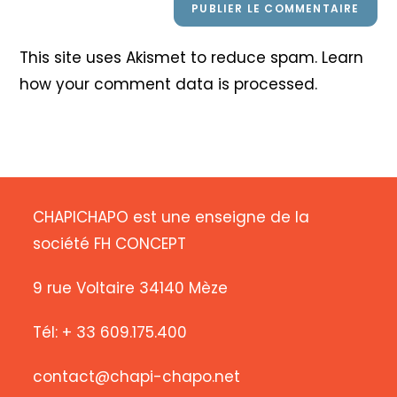
This site uses Akismet to reduce spam.
Learn
how your comment data is processed
.
CHAPICHAPO est une enseigne de la
société FH CONCEPT
9 rue Voltaire 34140 Mèze
Tél: + 33 609.175.400
contact@chapi-chapo.net