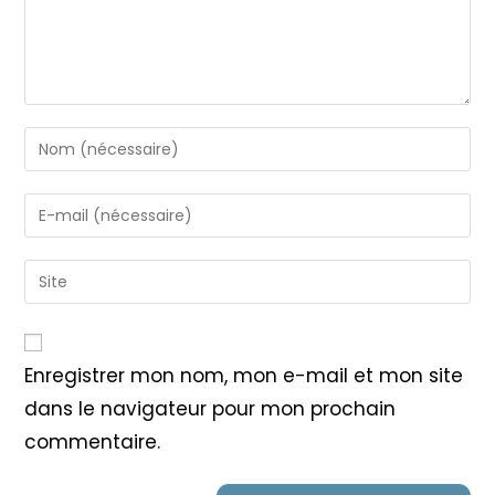
Enter
your
name
Enter
or
your
username
email
Saisir
to
address
l’URL
comment
to
de
comment
votre
Enregistrer mon nom, mon e-mail et mon site
site
dans le navigateur pour mon prochain
(facultatif)
commentaire.