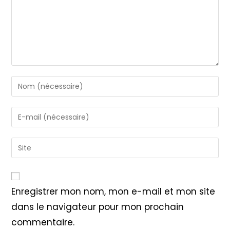
Enter
your
name
Enter
or
your
username
email
Saisir
to
address
l’URL
comment
to
de
comment
votre
Enregistrer mon nom, mon e-mail et mon site
site
dans le navigateur pour mon prochain
(facultatif)
commentaire.