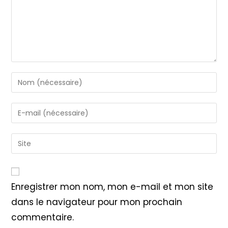
Enter
your
name
Enter
or
your
username
email
Saisir
to
address
l’URL
comment
to
de
comment
votre
Enregistrer mon nom, mon e-mail et mon site
site
dans le navigateur pour mon prochain
(facultatif)
commentaire.