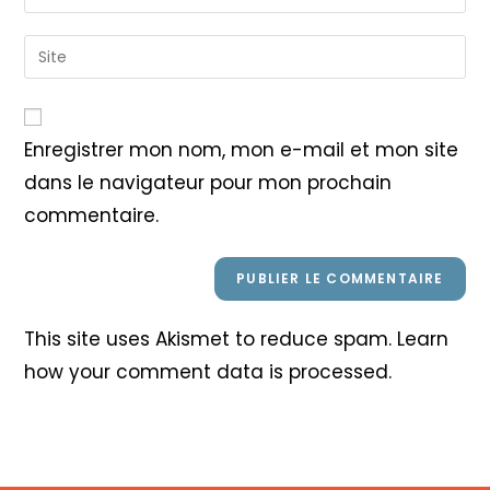
your
username
email
Saisir
to
address
l’URL
comment
to
de
comment
votre
Enregistrer mon nom, mon e-mail et mon site
site
dans le navigateur pour mon prochain
(facultatif)
commentaire.
This site uses Akismet to reduce spam.
Learn
how your comment data is processed
.