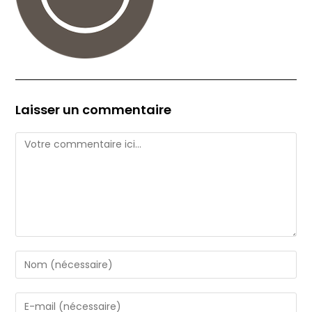
Laisser un commentaire
Comment
Enter
your
name
Enter
or