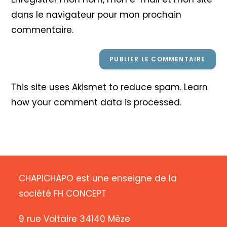
site
dans le navigateur pour mon prochain
(facultatif)
commentaire.
This site uses Akismet to reduce spam.
Learn
how your comment data is processed
.
CHAPICHAPO est une enseigne de la
société FH CONCEPT
9 rue Voltaire 34140 Mèze