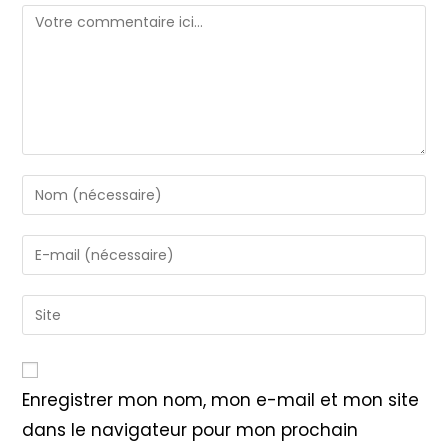
Comment
Enter
your
name
Enter
or
your
username
email
Saisir
to
address
l’URL
comment
to
de
comment
votre
Enregistrer mon nom, mon e-mail et mon site
site
dans le navigateur pour mon prochain
(facultatif)