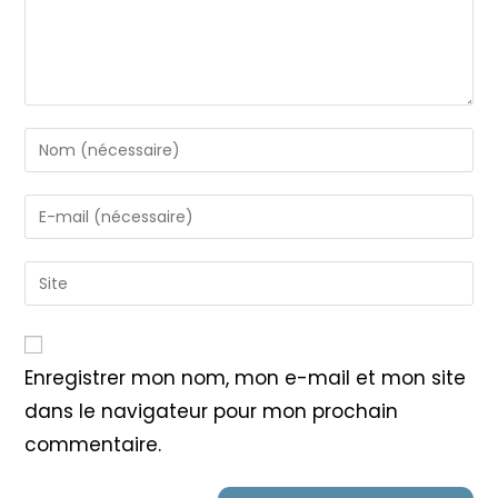
Enter
your
name
Enter
or
your
username
email
Saisir
to
address
l’URL
comment
to
de
comment
votre
Enregistrer mon nom, mon e-mail et mon site
site
dans le navigateur pour mon prochain
(facultatif)
commentaire.