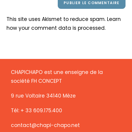
This site uses Akismet to reduce spam.
Learn
how your comment data is processed
.
CHAPICHAPO est une enseigne de la
société FH CONCEPT
9 rue Voltaire 34140 Mèze
Tél: + 33 609.175.400
contact@chapi-chapo.net