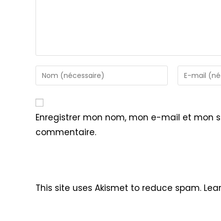
Enter
Enter
your
your
name
email
or
address
Enregistrer mon nom, mon e-mail et mon s
username
to
commentaire.
to
comment
comment
This site uses Akismet to reduce spam.
Lea