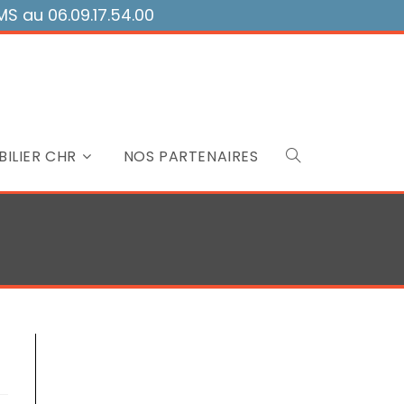
 au 06.09.17.54.00
ILIER CHR
NOS PARTENAIRES
Toggle
website
search