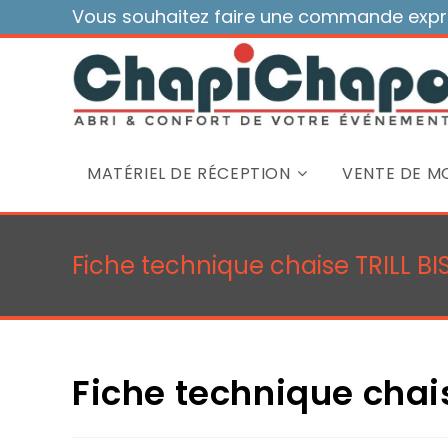
Skip
Vous souhaitez faire une commande expre
to
content
MATÉRIEL DE RÉCEPTION
VENTE DE MO
Fiche technique chaise TRILL BI
Fiche technique chai