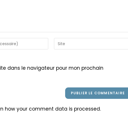
Saisir
l’URL
de
votre
ite dans le navigateur pour mon prochain
site
(facultatif)
rn how your comment data is processed
.