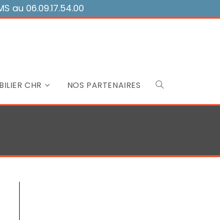
 au 06.09.17.54.00
ILIER CHR
NOS PARTENAIRES
Toggle
website
search