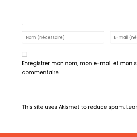
Enter
Enter
your
your
name
email
or
address
Enregistrer mon nom, mon e-mail et mon s
username
to
commentaire.
to
comment
comment
This site uses Akismet to reduce spam.
Lea