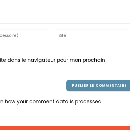
Saisir
l’URL
de
votre
ite dans le navigateur pour mon prochain
site
(facultatif)
rn how your comment data is processed
.