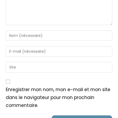
Enter
your
name
Enter
or
your
username
email
Saisir
to
address
l’URL
comment
to
de
comment
votre
Enregistrer mon nom, mon e-mail et mon site
site
dans le navigateur pour mon prochain
(facultatif)
commentaire.