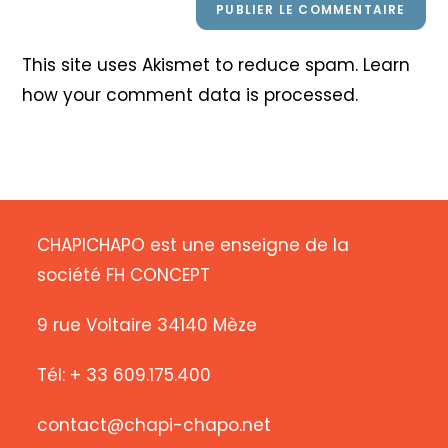
This site uses Akismet to reduce spam.
Learn
how your comment data is processed
.
CHAPICHAPO est une enseigne de la
société FH CONCEPT
9 rue Voltaire 34140 Mèze
Tél: + 33 609.175.400
contact@chapi-chapo.net