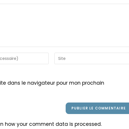
Saisir
l’URL
de
votre
ite dans le navigateur pour mon prochain
site
(facultatif)
rn how your comment data is processed
.