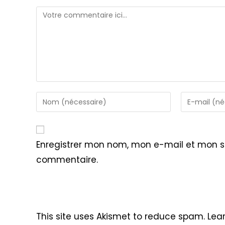
Comment
Enter
Enter
your
your
name
email
or
address
Enregistrer mon nom, mon e-mail et mon s
username
to
commentaire.
to
comment
comment
This site uses Akismet to reduce spam.
Lea