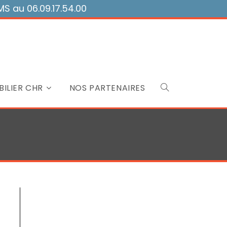
 au 06.09.17.54.00
ILIER CHR
NOS PARTENAIRES
Toggle
website
search