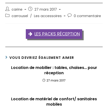
Auteur/autrice
Publication
carine
27 mars 2017
de
publiée :
Post
Commentaires
carrousel
/
Les accessoires
0 commentaire
la
category:
de
publication :
la
publication :
LES PACKS RÉCEPTION
VOUS DEVRIEZ ÉGALEMENT AIMER
Location de mobilier : tables, chaises… pour
réception
27 mars 2017
Location de matériel de confort/ sanitaires
mobiles