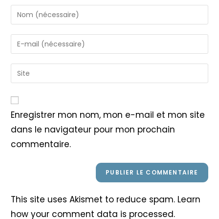
Enter
your
name
Enter
or
your
username
email
Saisir
to
address
l’URL
comment
to
de
comment
votre
Enregistrer mon nom, mon e-mail et mon site
site
dans le navigateur pour mon prochain
(facultatif)
commentaire.
This site uses Akismet to reduce spam.
Learn
how your comment data is processed
.