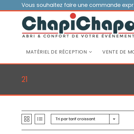
Skip
Vous souhaitez faire une commande expre
to
content
MATÉRIEL DE RÉCEPTION
VENTE DE MO
21
Tri par tarif croissant