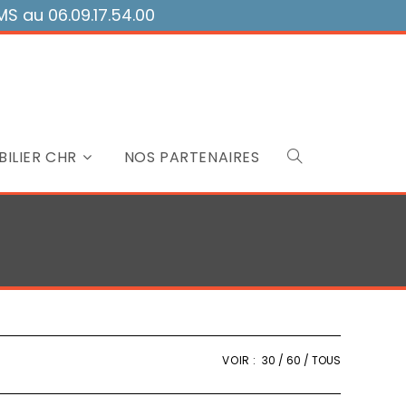
 au 06.09.17.54.00
ILIER CHR
NOS PARTENAIRES
Toggle
website
search
VOIR :
30
60
TOUS