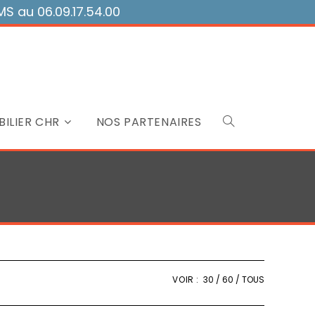
 au 06.09.17.54.00
ILIER CHR
NOS PARTENAIRES
Toggle
website
search
VOIR :
30
60
TOUS