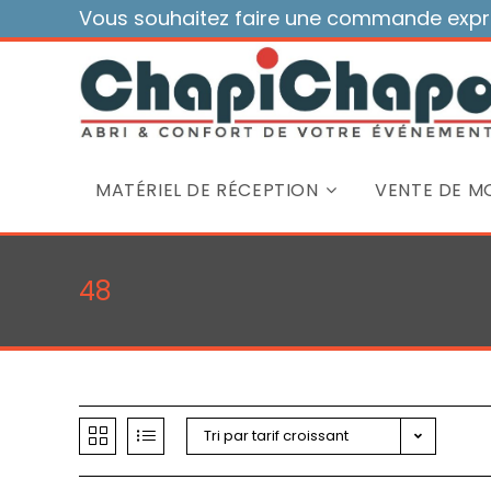
Skip
Vous souhaitez faire une commande expre
to
content
MATÉRIEL DE RÉCEPTION
VENTE DE MO
48
Tri par tarif croissant