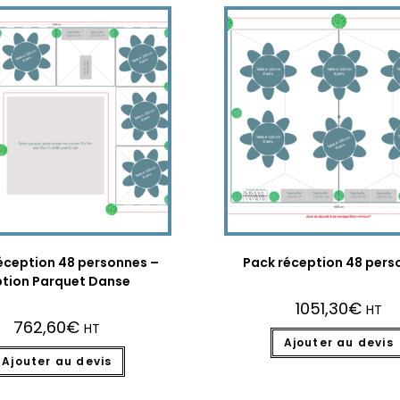
éception 48 personnes –
Pack réception 48 pers
tion Parquet Danse
1051,30
€
HT
762,60
€
HT
Ajouter au devis
Ajouter au devis