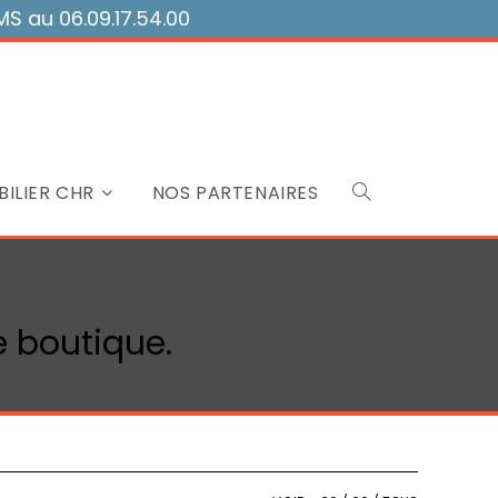
 au 06.09.17.54.00
ILIER CHR
NOS PARTENAIRES
Toggle
website
e boutique.
search