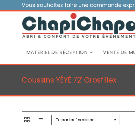
Skip
Vous souhaitez faire une commande expre
to
content
MATÉRIEL DE RÉCEPTION
VENTE DE MO
Coussins YÉYÉ 72' Grosfillex
Tri par tarif croissant