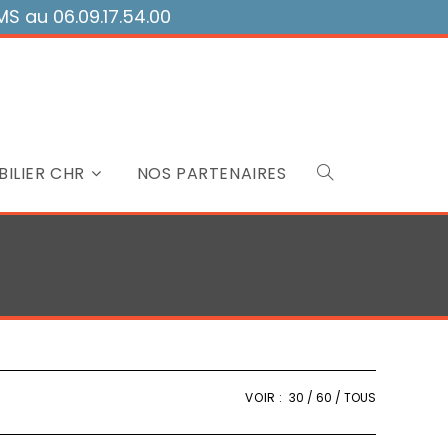
 au 06.09.17.54.00
ILIER CHR
NOS PARTENAIRES
Toggle
website
search
VOIR :
30
60
TOUS