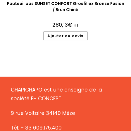
Fauteuil bas SUNSET CONFORT Grosfillex Bronze Fusion
/ Brun Chiné
280,13
€
HT
Ajouter au devis
CHAPICHAPO est une enseigne de la
société FH CONCEPT
9 rue Voltaire 34140 Mèze
Tél: + 33 609.175.400