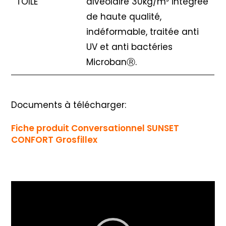
TOILE
alvéolaire 30kg/m³ intégrée
de haute qualité,
indéformable, traitée anti
UV et anti bactéries
MicrobanⓇ.
Documents à télécharger:
Fiche produit Conversationnel SUNSET
CONFORT Grosfillex
Lecteur
vidéo