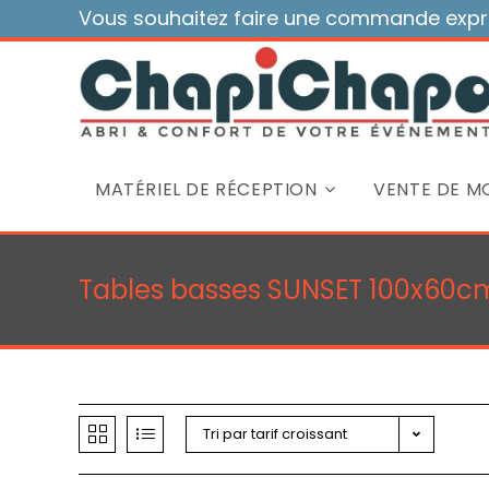
Skip
Vous souhaitez faire une commande expre
to
content
MATÉRIEL DE RÉCEPTION
VENTE DE MO
Tables basses SUNSET 100x60cm 
Tri par tarif croissant