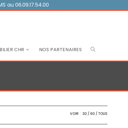
 au 06.09.17.54.00
ILIER CHR
NOS PARTENAIRES
Toggle
website
search
VOIR :
30
60
TOUS