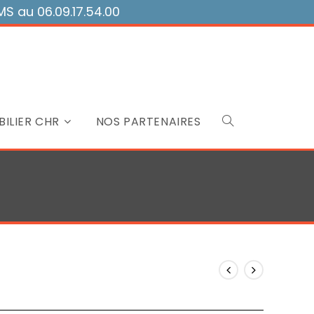
 au 06.09.17.54.00
ILIER CHR
NOS PARTENAIRES
Toggle
website
search