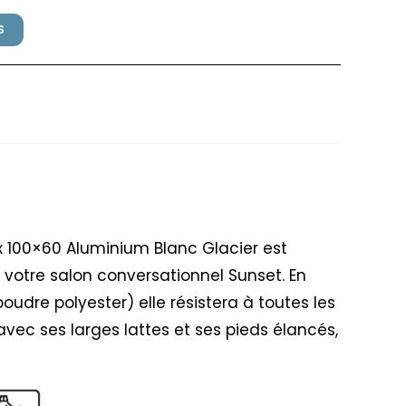
S
rosfillex 100×60 Aluminium
ex 100×60 Aluminium Blanc Glacier est
 votre salon conversationnel Sunset. En
udre polyester) elle résistera à toutes les
vec ses larges lattes et ses pieds élancés,