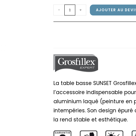
quantité
-
+
AJOUTER AU DEVI
de
Table
Table basse SUNSET G
basse
Blanc Glacier
SUNSET
Grosfillex
100x60
Aluminium
Blanc
Glacier
La table basse SUNSET Grosfill
l’accessoire indispensable pour
aluminium laqué (peinture en po
intempéries. Son design épuré a
la rend stable et esthétique.