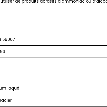
 utiliser de produits abrasifs d’ammoniac ou d’alcoo
8158067
96
ium laqué
lacier