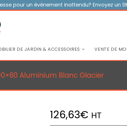
sse pour un événement inattendu? Envoyez un SMS
BILIER DE JARDIN & ACCESSOIRES
VENTE DE MOB
100×60 Aluminium Blanc Glacier
126,63
€
HT