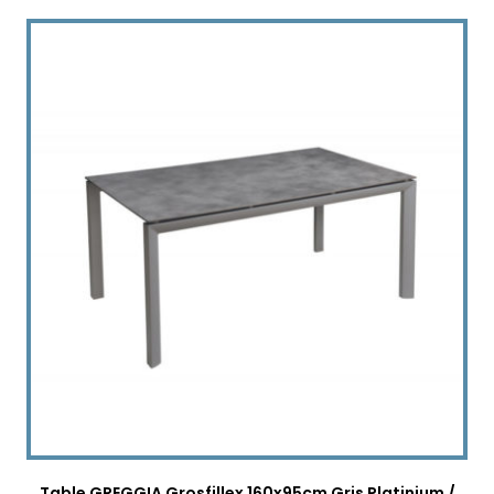
Table GREGGIA Grosfillex 160x95cm Gris Platinium /