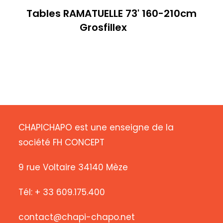
Tables RAMATUELLE 73' 160-210cm
Grosfillex
CHAPICHAPO est une enseigne de la
société FH CONCEPT
9 rue Voltaire 34140 Mèze
Tél: + 33 609.175.400
contact@chapi-chapo.net