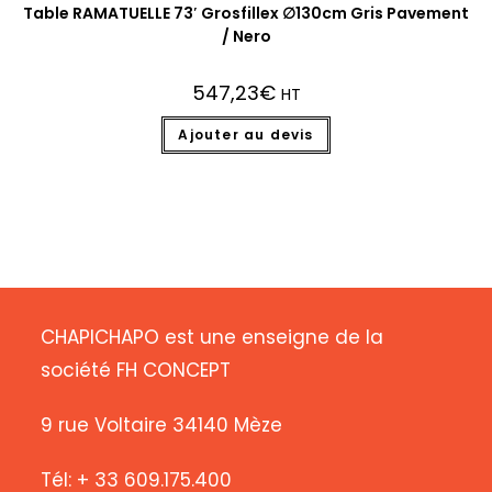
Table RAMATUELLE 73′ Grosfillex ∅130cm Gris Pavement
/ Nero
547,23
€
HT
Ajouter au devis
CHAPICHAPO est une enseigne de la
société FH CONCEPT
9 rue Voltaire 34140 Mèze
Tél: + 33 609.175.400