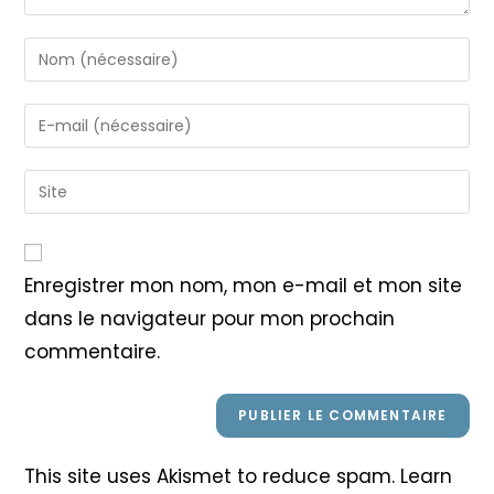
Enter
your
name
Enter
or
your
username
email
Saisir
to
address
l’URL
comment
to
de
comment
votre
Enregistrer mon nom, mon e-mail et mon site
site
dans le navigateur pour mon prochain
(facultatif)
commentaire.
This site uses Akismet to reduce spam.
Learn