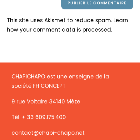
This site uses Akismet to reduce spam.
Learn
how your comment data is processed
.
CHAPICHAPO est une enseigne de la
société FH CONCEPT
9 rue Voltaire 34140 Mèze
Tél: + 33 609.175.400
contact@chapi-chapo.net