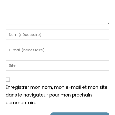
Enter
your
name
Enter
or
your
username
email
Saisir
to
address
l’URL
comment
to
de
comment
votre
Enregistrer mon nom, mon e-mail et mon site
site
dans le navigateur pour mon prochain
(facultatif)
commentaire.